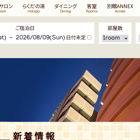
サロン
らくだの湯
ダイニング
客室
別館ANNEX
alon
Hotspa
Dining
Rooms
Annex
ご宿泊日
部屋数
日付未定
新着情報