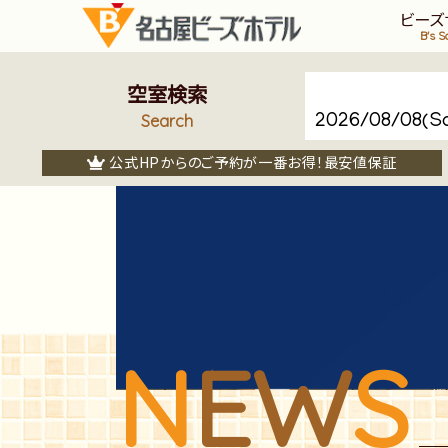
ビーズ
B's S
空室検索
Search
公式HPからのご予約が一番お得！最安値保証
N
EW
S